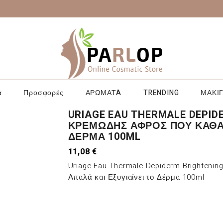
ά
Προσφορές
ΑΡΩΜΑΤA
TRENDING
ΜΑΚΙΓ
URIAGE EAU THERMALE DEPID
ΚΡΕΜΏΔΗΣ ΑΦΡΌΣ ΠΟΥ ΚΑΘΑΡ
ΔΈΡΜΑ 100ML
11,08 €
Uriage Eau Thermale Depiderm Brighteni
Απαλά και Εξυγιαίνει το Δέρμα 100ml