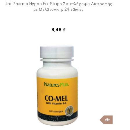
Uni-Pharma Hypno Fix Strips Συμπλήρωμα Διατροφής
με Μελατονίνη, 24 ταινίες
Τιμή
8,48 €