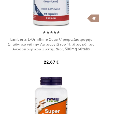
Lamberts L-Ornithine Συμπλήρωμα Διατροφής
Σημαντικό για την Λειτουργία του Ήπατος και του
Ανοσοποιητικού Συστήματος 500mg 60tabs
Τιμή
22,67 €