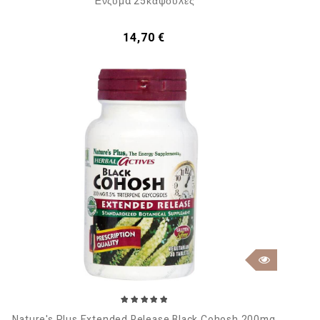
Ένζυμα 25κάψουλες
Τιμή
14,70 €
Nature's Plus Extended Release Black Cohosh 200mg