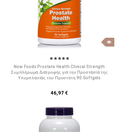
Now Foods Prostate Health Clinical Strength
Συμπλήρωμα Διατροφής για την Προστασία της
Υπερπλασίας του Προστάτη 90 Softgels
Τιμή
46,97 €