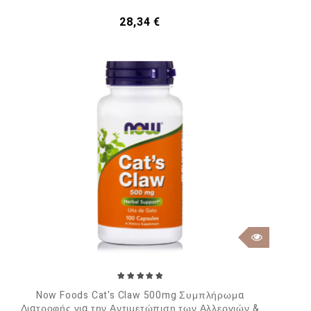
Τιμή
28,34 €
Now Foods Cat's Claw 500mg Συμπλήρωμα
Διατροφής για την Αντιμετώπιση των Αλλεργιών &