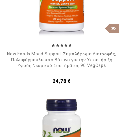
Now Foods Mood Support Συμπλήρωμα Διατροφής,
Πολυφόρμουλα από Βότανα για την Υποστήριξη
Υγιούς Νευρικού Συστήματος 90 VegCaps
Τιμή
24,78 €