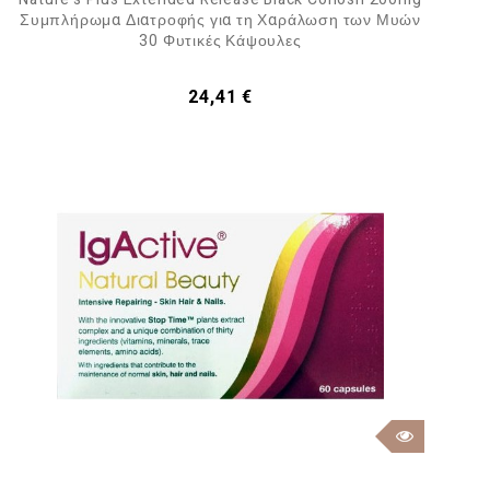
Συμπλήρωμα Διατροφής για τη Χαράλωση των Μυών
30 Φυτικές Κάψουλες
Τιμή
24,41 €