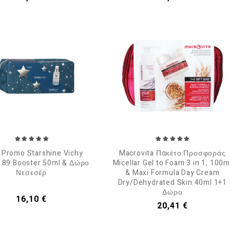
 Promo Starshine Vichy
Macrovita Πακέτο Προσφοράς
l 89 Booster 50ml & Δώρο
Micellar Gel to Foam 3 in 1, 100m
Νεσεσέρ
& Maxi Formula Day Cream
Dry/Dehydrated Skin 40ml 1+1
Δώρο
Τιμή
16,10 €
Τιμή
20,41 €