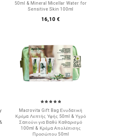
50ml & Mineral Micellar Water for
Sensitive Skin 100ml
Τιμή
16,10 €
y
Macrovita Gift Bag Ενυδατική
Κρέμα Λεπτής Υφής 50ml & Υγρό
 &
Σαπούνι για Βαθύ Καθαρισμό
100ml & Κρέμα Απολέπισης
Προσώπου 50ml