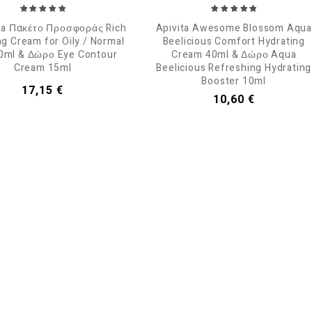
ta Πακέτο Προσφοράς Rich
Apivita Awesome Blossom Aqua
ng Cream for Oily / Normal
Beelicious Comfort Hydrating
0ml & Δώρο Eye Contour
Cream 40ml & Δώρο Aqua
Cream 15ml
Beelicious Refreshing Hydrating
Booster 10ml
Τιμή
17,15 €
Τιμή
10,60 €