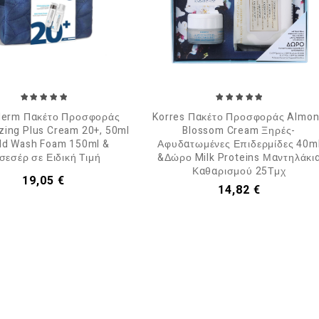
derm Πακέτο Προσφοράς
Korres Πακέτο Προσφοράς Almo
zing Plus Cream 20+, 50ml
Blossom Cream Ξηρές-
ld Wash Foam 150ml &
Αφυδατωμένες Επιδερμίδες 40m
σεσέρ σε Ειδική Τιμή
&Δώρο Milk Proteins Μαντηλάκι
Καθαρισμού 25Τμχ
Τιμή
19,05 €
Τιμή
14,82 €