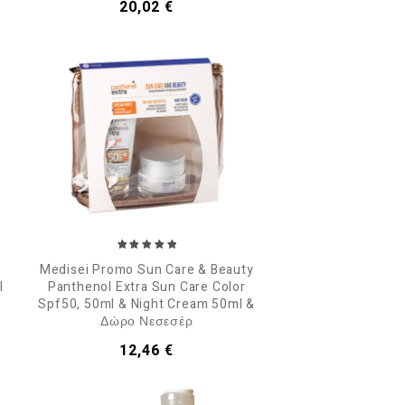
Τιμή
20,02 €
Medisei Promo Sun Care & Beauty
l
Panthenol Extra Sun Care Color
Spf50, 50ml & Night Cream 50ml &
Δώρο Νεσεσέρ
Τιμή
12,46 €