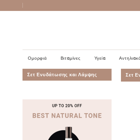
Ομορφιά
Βιταμίνες
Υγεία
Αντηλιακ
Σετ Ενυδάτωσης και Λάμψης
Σετ Ε