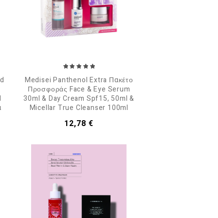
nd
Medisei Panthenol Extra Πακέτο
Προσφοράς Face & Eye Serum
l
30ml & Day Cream Spf15, 50ml &
α
Micellar True Cleanser 100ml
Τιμή
12,78 €