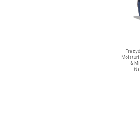
Frezy
Moisturi
& Mi
Νε