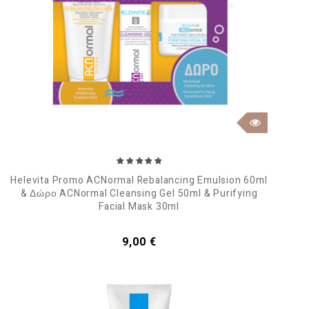
Helevita Promo ACNormal Rebalancing Emulsion 60ml
& Δώρο ACNormal Cleansing Gel 50ml & Purifying
Facial Mask 30ml
Τιμή
9,00 €