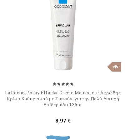
La Roche-Posay Effaclar Creme Moussante Αφρώδης
Κρέμα Καθαρισμού με Σαπούνι για την Πολύ Λιπαρή
Επιδερμίδα 125ml
Τιμή
8,97 €