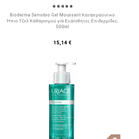
Bioderma Sensibio Gel Moussant Καταπραϋντικό
Ήπιο Τζελ Καθαρισμού για Ευαίσθητες Επιδερμίδες,
500ml
Τιμή
15,14 €