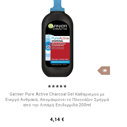
Garnier Pure Active Charcoal Gel Καθαρισμού με
Ενεργό Άνθρακα, Απομακρύνει το Πλεονάζον Σμήγμα
από την Λιπαρή Επιδερμίδα 200ml
Τιμή
4,14 €