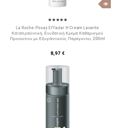
La Roche-Posay Effaclar H Cream Lavante
Καταπραϋντική, Ενυδατική Κρέμα Καθαρισμού
Προσώπου με Εξυγιαντικούς Παράγοντες 200ml
Τιμή
8,97 €