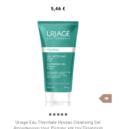
Τιμή
5,46 €
Uriage Eau Thermale Hyseac Cleansing Gel
Απομακρύνει τους Ρύπους και την Περίσσεια