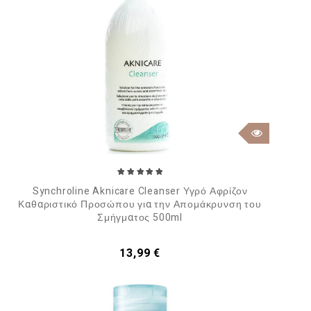
Synchroline Aknicare Cleanser Υγρό Αφρίζον
Καθαριστικό Προσώπου για την Απομάκρυνση του
Σμήγματος 500ml
Τιμή
13,99 €