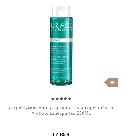
Uriage Hyseac Purifying Tonic Τονωτική Λοσιόν Για
Λιπαρές Επιδερμίδες 250ML
Τιμή
12,85 €