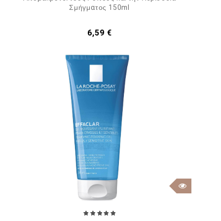
Σμήγματος 150ml
Τιμή
6,59 €