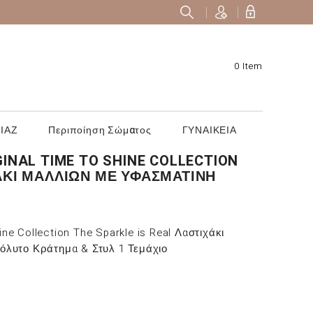
0 Item
ΙΑΖ
Περιποίηση Σώματος
ΓΥΝΑΙΚΕΙΑ
GINAL TIME TO SHINE COLLECTION
ΧΆΚΙ ΜΑΛΛΙΏΝ ΜΕ ΥΦΑΣΜΆΤΙΝΗ
ine Collection The Sparkle is Real Λαστιχάκι
όλυτο Κράτημα & Στυλ 1 Τεμάχιο