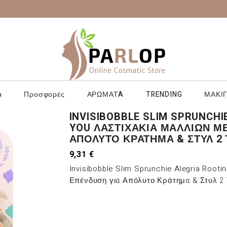
ά
Προσφορές
ΑΡΩΜΑΤA
TRENDING
ΜΑΚΙΓ
INVISIBOBBLE SLIM SPRUNCHI
YOU ΛΑΣΤΙΧΆΚΙΑ ΜΑΛΛΙΏΝ Μ
ΑΠΌΛΥΤΟ ΚΡΆΤΗΜΑ & ΣΤΥΛ 2
9,31 €
Invisibobble Slim Sprunchie Alegria Root
Επένδυση για Απόλυτο Κράτημα & Στυλ 2 