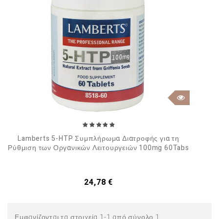
Lamberts 5-HTP Συμπλήρωμα Διατροφής για τη
Ρύθμιση των Οργανικών Λειτουργειών 100mg 60Tabs
Τιμή
24,78 €
Εμφανίζονται τα στοιχεία 1-1 από σύνολο 1