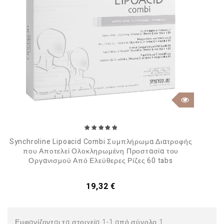
Synchroline Lipoacid Combi Συμπλήρωμα Διατροφής
που Αποτελεί Ολοκληρωμένη Προστασία του
Οργανισμού Από Ελεύθερες Ρίζες 60 tabs
Τιμή
19,32 €
Εμφανίζονται τα στοιχεία 1-1 από σύνολο 1